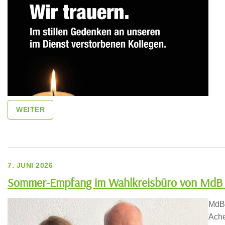
WEITER
7. JUNI 2026
Sommer-Empfang im Wahlkreisbüro von MdB 
MdB 
Ache