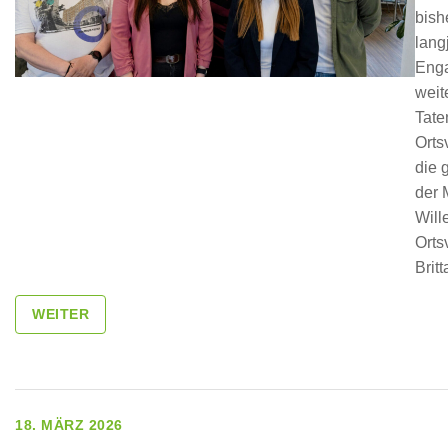
bish
lang
Enga
weit
Tate
Orts
die 
der 
Will
Orts
Brit
WEITER
18. MÄRZ 2026