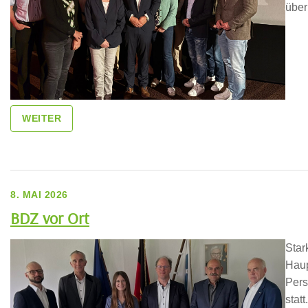
über
WEITER
8. MAI 2026
BDZ vor Ort
Star
Haup
Pers
stat