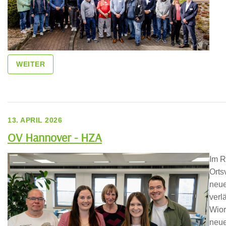
WEITER
13. APRIL 2026
OV Hannover - HZA
Im 
Orts
neue
verl
Wior
neue