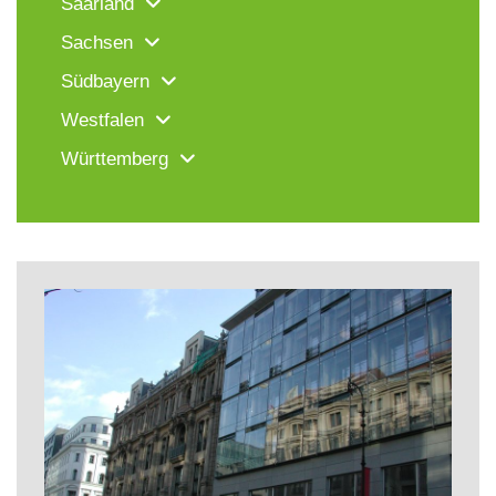
Saarland
Sachsen
Südbayern
Westfalen
Württemberg