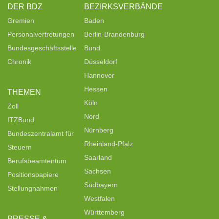
DER BDZ
BEZIRKSVERBÄNDE
Gremien
Baden
Personalvertretungen
Berlin-Brandenburg
Bundesgeschäftsstelle
Bund
Chronik
Düsseldorf
Hannover
Hessen
THEMEN
Köln
Zoll
Nord
ITZBund
Nürnberg
Bundeszentralamt für
Rheinland-Pfalz
Steuern
Saarland
Berufsbeamtentum
Sachsen
Positionspapiere
Südbayern
Stellungnahmen
Westfalen
Württemberg
PRESSE &