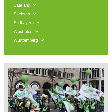
Saarland
Sachsen
Südbayern
Westfalen
Württemberg