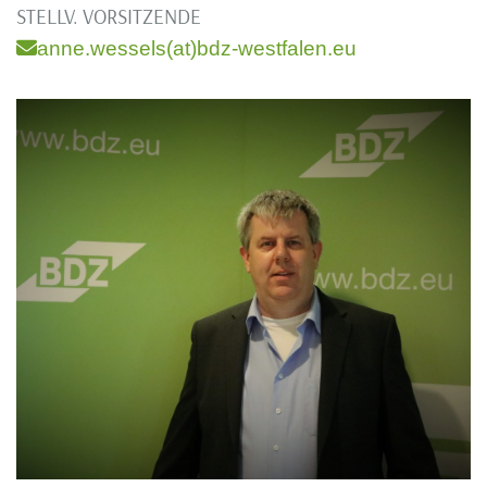
STELLV. VORSITZENDE
anne.wessels(at)bdz-westfalen.eu