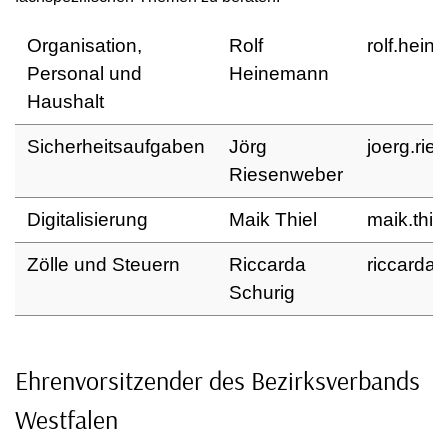
Organisation,
Rolf
rolf.hei
Personal und
Heinemann
Haushalt
Sicherheitsaufgaben
Jörg
joerg.rie
Riesenweber
Digitalisierung
Maik Thiel
maik.thie
Zölle und Steuern
Riccarda
riccarda.
Schurig
Ehrenvorsitzender des Bezirksverbands
Westfalen