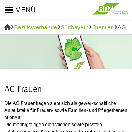
MENÜ
Bezirksverbände
Südbayern
Gremien
AG F
AG Frauen
Die AG Frauenfragen sieht sich als gewerkschaftliche
Anlaufstelle für Frauen- sowie Familien- und Pflegethemen
aller Art.
Die mannigfaltigen dienstlichen sowie privaten
Erfahrungen und Kompetenzen der Einzelnen fließt in die