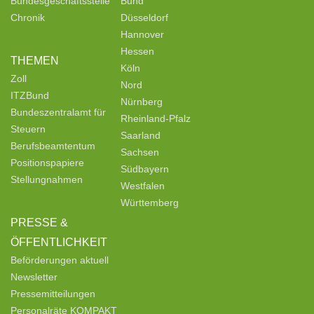
Bundesgeschäftsstelle
Bund
Chronik
Düsseldorf
Hannover
Hessen
THEMEN
Köln
Zoll
Nord
ITZBund
Nürnberg
Bundeszentralamt für
Rheinland-Pfalz
Steuern
Saarland
Berufsbeamtentum
Sachsen
Positionspapiere
Südbayern
Stellungnahmen
Westfalen
Württemberg
PRESSE &
ÖFFENTLICHKEIT
Beförderungen aktuell
Newsletter
Pressemitteilungen
Personalräte KOMPAKT