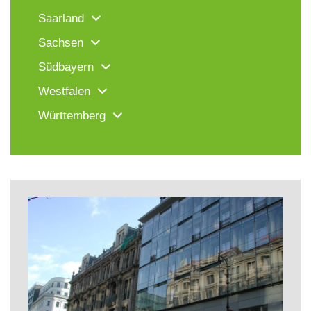
Saarland
Sachsen
Südbayern
Westfalen
Württemberg