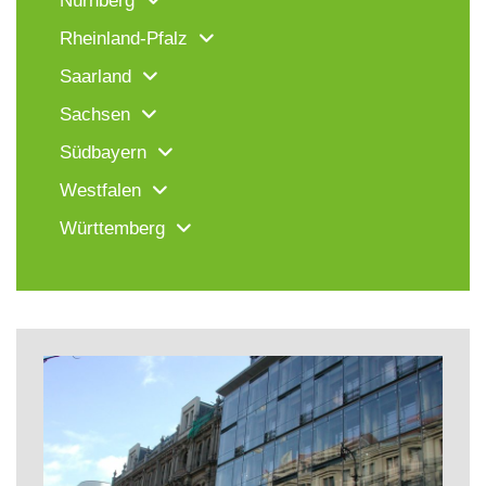
Nürnberg
Rheinland-Pfalz
Saarland
Sachsen
Südbayern
Westfalen
Württemberg