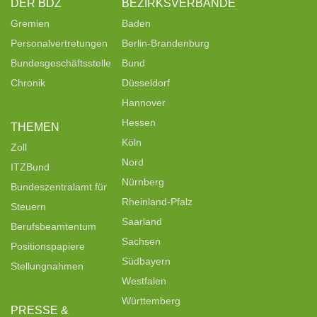
DER BDZ
BEZIRKSVERBÄNDE
Gremien
Baden
Personalvertretungen
Berlin-Brandenburg
Bundesgeschäftsstelle
Bund
Chronik
Düsseldorf
Hannover
Hessen
THEMEN
Köln
Zoll
Nord
ITZBund
Nürnberg
Bundeszentralamt für
Rheinland-Pfalz
Steuern
Saarland
Berufsbeamtentum
Sachsen
Positionspapiere
Südbayern
Stellungnahmen
Westfalen
Württemberg
PRESSE &