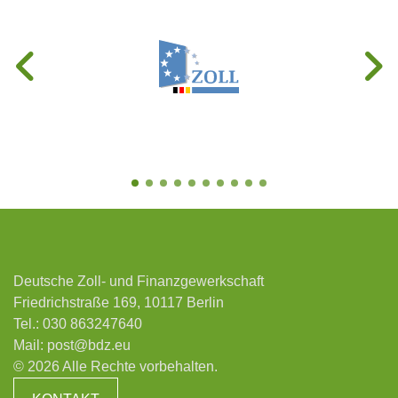
Deutsche Zoll- und Finanzgewerkschaft
Friedrichstraße 169, 10117 Berlin
Tel.:
030 863247640
Mail:
post@bdz.eu
© 2026 Alle Rechte vorbehalten.