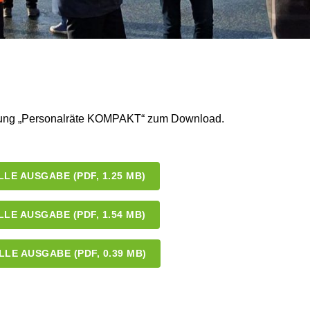
ichung „Personalräte KOMPAKT“ zum Download.
LE AUSGABE (PDF, 1.25 MB)
LE AUSGABE (PDF, 1.54 MB)
LE AUSGABE (PDF, 0.39 MB)