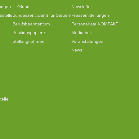
tungen
ITZBund
Newsletter
stelle
Bundeszentralamt für Steuern
Pressemitteilungen
Berufsbeamtentum
Personalräte KOMPAKT
Positionspapiere
Mediathek
Stellungnahmen
Veranstaltungen
News
N
teile