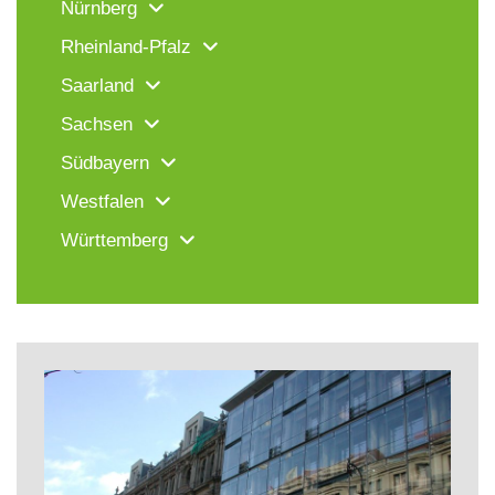
Nürnberg
Rheinland-Pfalz
Saarland
Sachsen
Südbayern
Westfalen
Württemberg