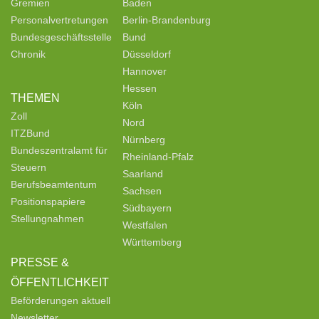
Gremien
Baden
Personalvertretungen
Berlin-Brandenburg
Bundesgeschäftsstelle
Bund
Chronik
Düsseldorf
Hannover
Hessen
THEMEN
Köln
Zoll
Nord
ITZBund
Nürnberg
Bundeszentralamt für
Rheinland-Pfalz
Steuern
Saarland
Berufsbeamtentum
Sachsen
Positionspapiere
Südbayern
Stellungnahmen
Westfalen
Württemberg
PRESSE &
ÖFFENTLICHKEIT
Beförderungen aktuell
Newsletter