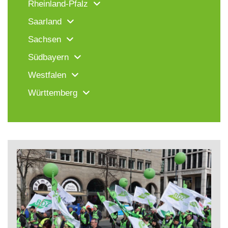
Rheinland-Pfalz
Saarland
Sachsen
Südbayern
Westfalen
Württemberg