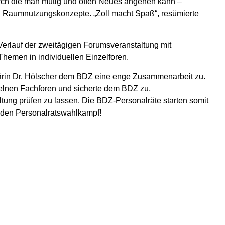
durch die man mutig und offen Neues angehen kann –
nd Raumnutzungskonzepte. „Zoll macht Spaß“, resümierte
erlauf der zweitägigen Forumsveranstaltung mit
Themen in individuellen Einzelforen.
tärin Dr. Hölscher dem BDZ eine enge Zusammenarbeit zu.
nzelnen Fachforen und sicherte dem BDZ zu,
ung prüfen zu lassen. Die BDZ-Personalräte starten somit
in den Personalratswahlkampf!