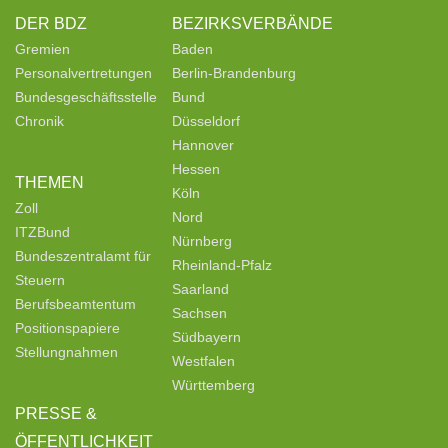
DER BDZ
BEZIRKSVERBÄNDE
Gremien
Baden
Personalvertretungen
Berlin-Brandenburg
Bundesgeschäftsstelle
Bund
Chronik
Düsseldorf
Hannover
Hessen
THEMEN
Köln
Zoll
Nord
ITZBund
Nürnberg
Bundeszentralamt für
Rheinland-Pfalz
Steuern
Saarland
Berufsbeamtentum
Sachsen
Positionspapiere
Südbayern
Stellungnahmen
Westfalen
Württemberg
PRESSE &
ÖFFENTLICHKEIT