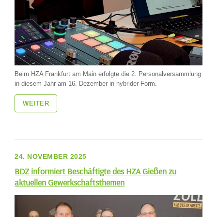
Beim HZA Frankfurt am Main erfolgte die 2. Personalversammlung
in diesem Jahr am 16. Dezember in hybrider Form.
WEITER
24. NOVEMBER 2025
BDZ informiert Beschäftigte des HZA Gießen zu
aktuellen Gewerkschaftsthemen