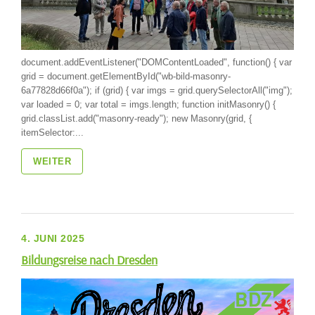
document.addEventListener("DOMContentLoaded", function() { var
grid = document.getElementById("wb-bild-masonry-
6a77828d66f0a"); if (grid) { var imgs = grid.querySelectorAll("img");
var loaded = 0; var total = imgs.length; function initMasonry() {
grid.classList.add("masonry-ready"); new Masonry(grid, {
itemSelector:...
WEITER
4. JUNI 2025
Bildungsreise nach Dresden