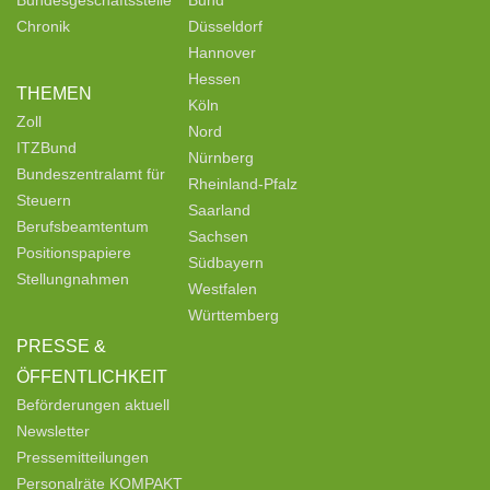
Chronik
Düsseldorf
Hannover
Hessen
THEMEN
Köln
Zoll
Nord
ITZBund
Nürnberg
Bundeszentralamt für
Rheinland-Pfalz
Steuern
Saarland
Berufsbeamtentum
Sachsen
Positionspapiere
Südbayern
Stellungnahmen
Westfalen
Württemberg
PRESSE &
ÖFFENTLICHKEIT
Beförderungen aktuell
Newsletter
Pressemitteilungen
Personalräte KOMPAKT