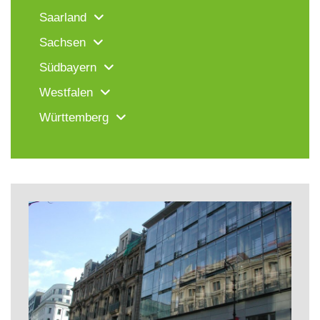
Saarland
Sachsen
Südbayern
Westfalen
Württemberg