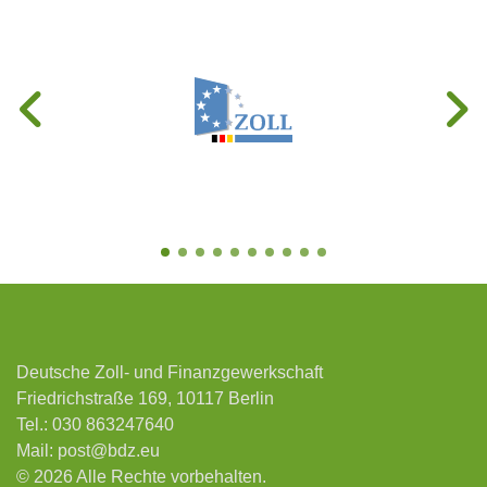
Deutsche Zoll- und Finanzgewerkschaft
Friedrichstraße 169, 10117 Berlin
Tel.:
030 863247640
Mail:
post@bdz.eu
© 2026 Alle Rechte vorbehalten.