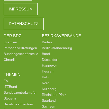
IMPRESSUM
DATENSCHUTZ
DER BDZ
BEZIRKSVERBÄNDE
Gremien
Baden
Personalvertretungen
Berlin-Brandenburg
Bundesgeschäftsstelle
Bund
Chronik
Düsseldorf
Hannover
Hessen
THEMEN
Köln
Zoll
Nord
ITZBund
Nürnberg
Bundeszentralamt für
Rheinland-Pfalz
Steuern
Saarland
Berufsbeamtentum
Sachsen