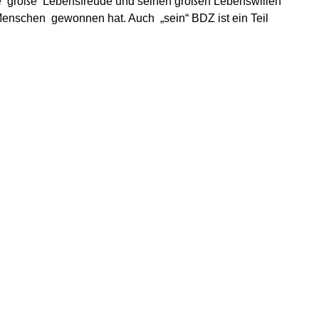
ne große Lebensfreude und seinen großen Lebenswillen
enschen gewonnen hat. Auch „sein“ BDZ ist ein Teil