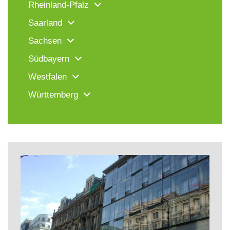
Rheinland-Pfalz
Saarland
Sachsen
Südbayern
Westfalen
Württemberg