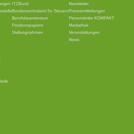
tungen
ITZBund
Newsletter
stelle
Bundeszentralamt für Steuern
Pressemitteilungen
Berufsbeamtentum
Personalräte KOMPAKT
Positionspapiere
Mediathek
Stellungnahmen
Veranstaltungen
News
N
teile