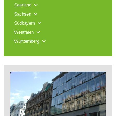
Saarland
Sachsen
Südbayern
Westfalen
Württemberg