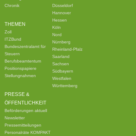
Chronik
Düsseldorf
Hannover
Hessen
THEMEN
Köln
Zoll
Nord
ITZBund
Nürnberg
Bundeszentralamt für
Rheinland-Pfalz
Steuern
Saarland
Berufsbeamtentum
Sachsen
Positionspapiere
Südbayern
Stellungnahmen
Westfalen
Württemberg
PRESSE &
ÖFFENTLICHKEIT
Beförderungen aktuell
Newsletter
Pressemitteilungen
Personalräte KOMPAKT