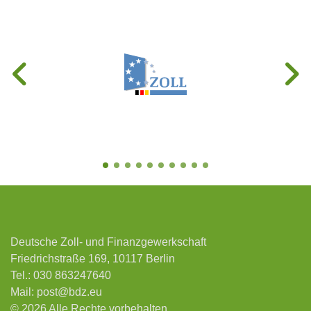
Deutsche Zoll- und Finanzgewerkschaft
Friedrichstraße 169, 10117 Berlin
Tel.:
030 863247640
Mail:
post@bdz.eu
© 2026 Alle Rechte vorbehalten.