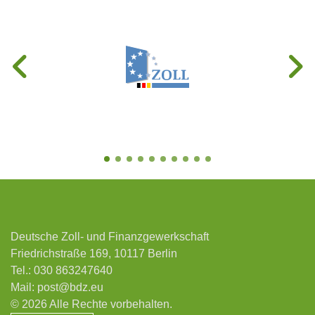
Deutsche Zoll- und Finanzgewerkschaft
Friedrichstraße 169, 10117 Berlin
Tel.:
030 863247640
Mail:
post@bdz.eu
© 2026 Alle Rechte vorbehalten.