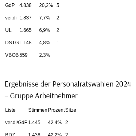
GdP
4.838
20,2%
5
ver.di
1.837
7,7%
2
UL
1.665
6,9%
2
DSTG
1.148
4,8%
1
VBOB
559
2,3%
Ergebnisse der Personalratswahlen 2024
– Gruppe Arbeitnehmer
Liste
Stimmen
Prozent
Sitze
ver.di/GdP
1.445
42,4%
2
BDZ
1.438
42,2%
2