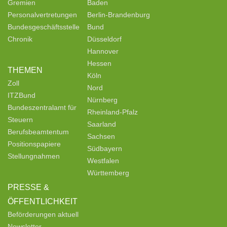
Gremien
Baden
Personalvertretungen
Berlin-Brandenburg
Bundesgeschäftsstelle
Bund
Chronik
Düsseldorf
Hannover
Hessen
THEMEN
Köln
Zoll
Nord
ITZBund
Nürnberg
Bundeszentralamt für
Rheinland-Pfalz
Steuern
Saarland
Berufsbeamtentum
Sachsen
Positionspapiere
Südbayern
Stellungnahmen
Westfalen
Württemberg
PRESSE &
ÖFFENTLICHKEIT
Beförderungen aktuell
Newsletter