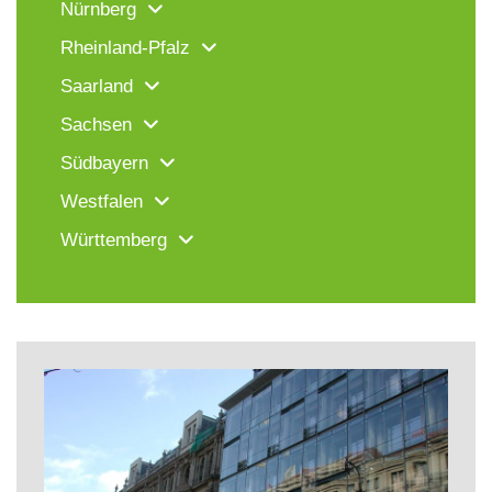
Nürnberg
Rheinland-Pfalz
Saarland
Sachsen
Südbayern
Westfalen
Württemberg