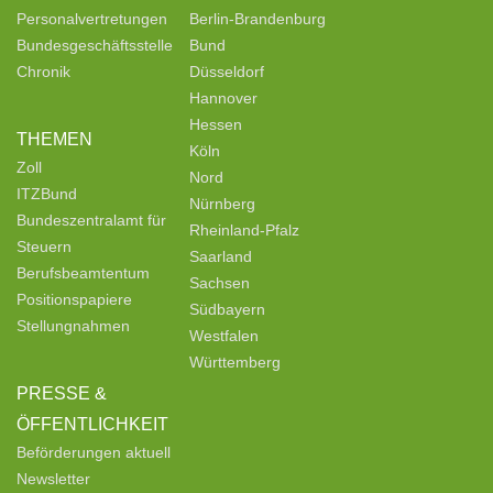
Personalvertretungen
Berlin-Brandenburg
Bundesgeschäftsstelle
Bund
Chronik
Düsseldorf
Hannover
Hessen
THEMEN
Köln
Zoll
Nord
ITZBund
Nürnberg
Bundeszentralamt für
Rheinland-Pfalz
Steuern
Saarland
Berufsbeamtentum
Sachsen
Positionspapiere
Südbayern
Stellungnahmen
Westfalen
Württemberg
PRESSE &
ÖFFENTLICHKEIT
Beförderungen aktuell
Newsletter