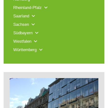
Rheinland-Pfalz
Saarland
Sachsen
Südbayern
Westfalen
Württemberg