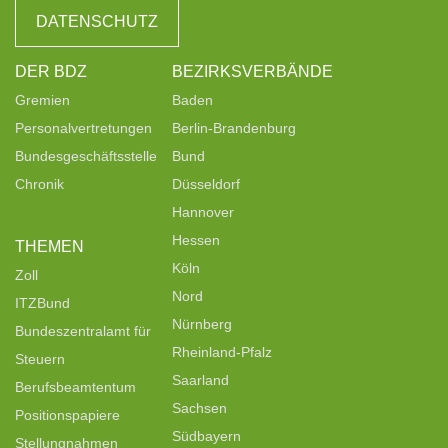
DATENSCHUTZ
DER BDZ
BEZIRKSVERBÄNDE
Gremien
Baden
Personalvertretungen
Berlin-Brandenburg
Bundesgeschäftsstelle
Bund
Chronik
Düsseldorf
Hannover
Hessen
THEMEN
Köln
Zoll
Nord
ITZBund
Nürnberg
Bundeszentralamt für
Rheinland-Pfalz
Steuern
Saarland
Berufsbeamtentum
Sachsen
Positionspapiere
Südbayern
Stellungnahmen