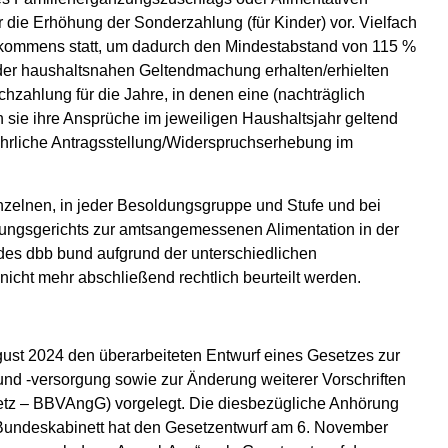
die Erhöhung der Sonderzahlung (für Kinder) vor. Vielfach
einkommens statt, um dadurch den Mindestabstand von 115 %
der haushaltsnahen Geltendmachung erhalten/erhielten
zahlung für die Jahre, in denen eine (nachträglich
rn sie ihre Ansprüche im jeweiligen Haushaltsjahr geltend
jährliche Antragsstellung/Widerspruchserhebung im
nzelnen, in jeder Besoldungsgruppe und Stufe und bei
sungsgerichts zur amtsangemessenen Alimentation in der
 des dbb bund aufgrund der unterschiedlichen
icht mehr abschließend rechtlich beurteilt werden.
ust 2024 den überarbeiteten Entwurf eines Gesetzes zur
d -versorgung sowie zur Änderung weiterer Vorschriften
z – BBVAngG) vorgelegt. Die diesbezügliche Anhörung
 Bundeskabinett hat den Gesetzentwurf am 6. November