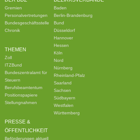
Gremien
Baden
Personalvertretungen
Berlin-Brandenburg
Bundesgeschäftsstelle
Bund
Chronik
Düsseldorf
Hannover
Hessen
THEMEN
Köln
Zoll
Nord
ITZBund
Nürnberg
Bundeszentralamt für
Rheinland-Pfalz
Steuern
Saarland
Berufsbeamtentum
Sachsen
Positionspapiere
Südbayern
Stellungnahmen
Westfalen
Württemberg
PRESSE &
ÖFFENTLICHKEIT
Beförderungen aktuell