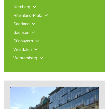
Nürnberg
Rheinland-Pfalz
Saarland
Sachsen
Südbayern
Westfalen
Württemberg