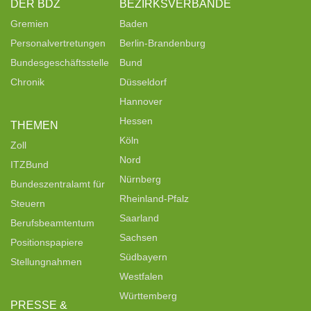
DER BDZ
BEZIRKSVERBÄNDE
Gremien
Baden
Personalvertretungen
Berlin-Brandenburg
Bundesgeschäftsstelle
Bund
Chronik
Düsseldorf
Hannover
Hessen
THEMEN
Köln
Zoll
Nord
ITZBund
Nürnberg
Bundeszentralamt für
Rheinland-Pfalz
Steuern
Saarland
Berufsbeamtentum
Sachsen
Positionspapiere
Südbayern
Stellungnahmen
Westfalen
Württemberg
PRESSE &