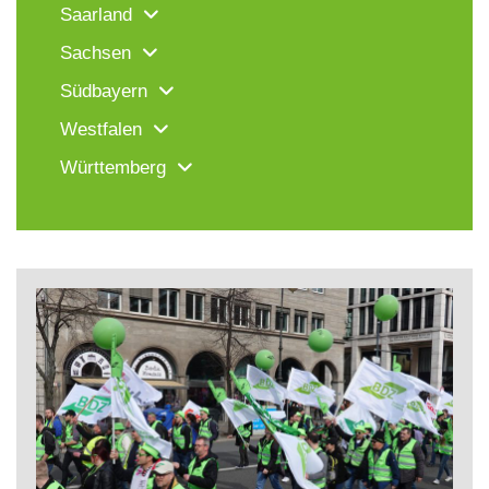
Saarland
Sachsen
Südbayern
Westfalen
Württemberg