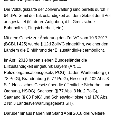
Die Vollzugskräfte der Zollverwaltung sind bereits durch §
64 BPolG mit der Eilzuständigkeit auf dem Gebiet der BPol
ausgestattet (für deren Aufgaben, d.h. Grenzschutz,
Bahnpolizei, Flugsicherheit, etc.).
Mit dem Gesetz zur Änderung des ZollVG vom 10.3.2017
(BGBl. I 425) wurde § 12d ZollVG eingeführt, welcher den
Ländern die Einführung der Eilzuständigkeit ermöglicht.
Im April 2018 haben sieben Bundesländer die
Eilzuständigkeit eingeführt: Bayern (Art. 11
Polizeiorganisationsgesetz, POG), Baden-Württemberg (§
78 PolG), Brandenburg (§ 77 PolG), Hessen (§ 102 Abs. 3
S. 1 Hessisches Gesetz über die öffentliche Sicherheit und
Ordnung, HSOG), Sachsen (§ 77 Abs. 3 Nr. 2 PolG),
Saarland (§ 88 PolG) und Schleswig-Holstein (§ 170 Abs.
2 Nr. 3 Landesverwaltungsgesetz SH).
Darüber hinaus haben mit Stand April 2018 drei weitere