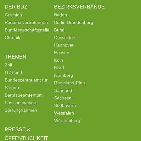
DER BDZ
BEZIRKSVERBÄNDE
Gremien
Baden
Personalvertretungen
Berlin-Brandenburg
Bundesgeschäftsstelle
Bund
Chronik
Düsseldorf
Hannover
Hessen
THEMEN
Köln
Zoll
Nord
ITZBund
Nürnberg
Bundeszentralamt für
Rheinland-Pfalz
Steuern
Saarland
Berufsbeamtentum
Sachsen
Positionspapiere
Südbayern
Stellungnahmen
Westfalen
Württemberg
PRESSE &
ÖFFENTLICHKEIT