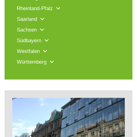
Rheinland-Pfalz
Saarland
Sachsen
Südbayern
Westfalen
Württemberg