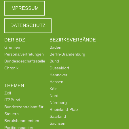
IMPRESSUM
DATENSCHUTZ
DER BDZ
BEZIRKSVERBÄNDE
Gremien
Baden
Personalvertretungen
Berlin-Brandenburg
Bundesgeschäftsstelle
Bund
Chronik
Düsseldorf
Hannover
Hessen
THEMEN
Köln
Zoll
Nord
ITZBund
Nürnberg
Bundeszentralamt für
Rheinland-Pfalz
Steuern
Saarland
Berufsbeamtentum
Sachsen
Positionspapiere