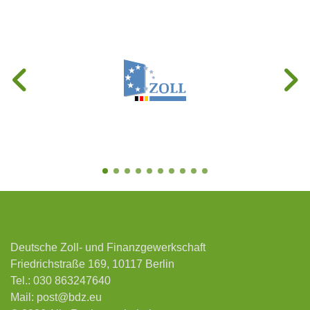
Deutsche Zoll- und Finanzgewerkschaft
Friedrichstraße 169, 10117 Berlin
Tel.:
030 863247640
Mail:
post@bdz.eu