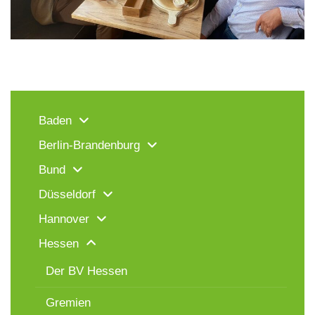
Baden
Berlin-Brandenburg
Bund
Düsseldorf
Hannover
Hessen
Der BV Hessen
Gremien