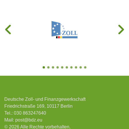
Deutsche Zoll- und Finanzgewerkschaft
Friedrichstraße 169, 10117 Berlin
Tel.:
030 863247640
Mail:
post@bdz.eu
© 2026 Alle Rechte vorbehalten.