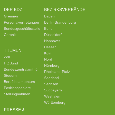
DER BDZ
BEZIRKSVERBÄNDE
Gremien
Baden
Personalvertretungen
Berlin-Brandenburg
Bundesgeschäftsstelle
Bund
Chronik
Düsseldorf
Hannover
Hessen
THEMEN
Köln
Zoll
Nord
ITZBund
Nürnberg
Bundeszentralamt für
Rheinland-Pfalz
Steuern
Saarland
Berufsbeamtentum
Sachsen
Positionspapiere
Südbayern
Stellungnahmen
Westfalen
Württemberg
PRESSE &