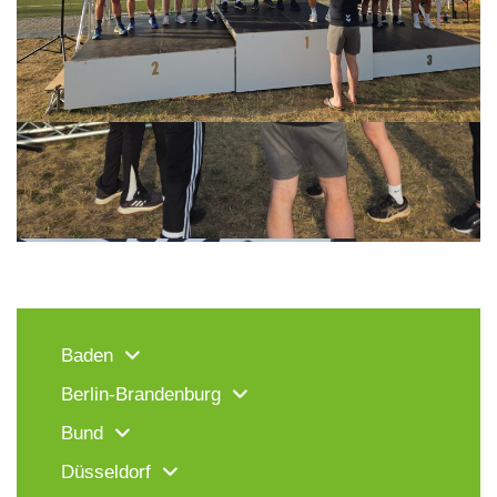
Felix Schlikis
Felix Schlikis
default
Baden
Berlin-Brandenburg
Bund
Düsseldorf