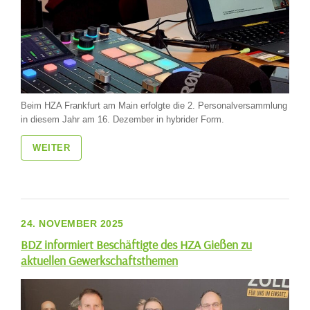
Beim HZA Frankfurt am Main erfolgte die 2. Personalversammlung
in diesem Jahr am 16. Dezember in hybrider Form.
WEITER
24. NOVEMBER 2025
BDZ informiert Beschäftigte des HZA Gießen zu
aktuellen Gewerkschaftsthemen