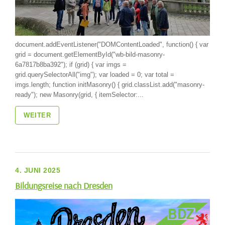
document.addEventListener("DOMContentLoaded", function() { var
grid = document.getElementById("wb-bild-masonry-
6a7817b8ba392"); if (grid) { var imgs =
grid.querySelectorAll("img"); var loaded = 0; var total =
imgs.length; function initMasonry() { grid.classList.add("masonry-
ready"); new Masonry(grid, { itemSelector:...
WEITER
4. JUNI 2025
Bildungsreise nach Dresden