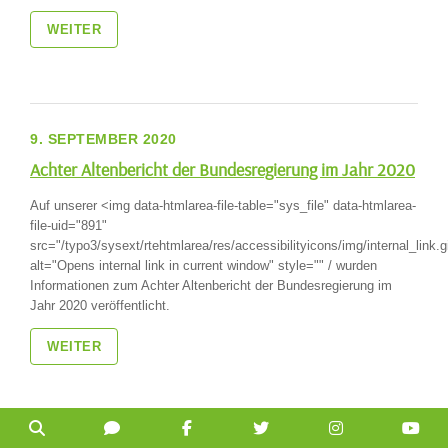
WEITER
9. SEPTEMBER 2020
Achter Altenbericht der Bundesregierung im Jahr 2020
Auf unserer <img data-htmlarea-file-table="sys_file" data-htmlarea-
file-uid="891"
src="/typo3/sysext/rtehtmlarea/res/accessibilityicons/img/internal_link.gi
alt="Opens internal link in current window" style="" / wurden
Informationen zum Achter Altenbericht der Bundesregierung im
Jahr 2020 veröffentlicht.
WEITER