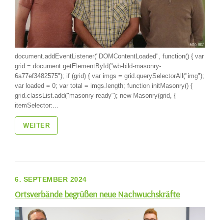
document.addEventListener("DOMContentLoaded", function() { var
grid = document.getElementById("wb-bild-masonry-
6a77ef3482575"); if (grid) { var imgs = grid.querySelectorAll("img");
var loaded = 0; var total = imgs.length; function initMasonry() {
grid.classList.add("masonry-ready"); new Masonry(grid, {
itemSelector:...
WEITER
6. SEPTEMBER 2024
Ortsverbände begrüßen neue Nachwuchskräfte