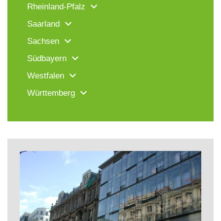
Rheinland-Pfalz
Saarland
Sachsen
Südbayern
Westfalen
Württemberg