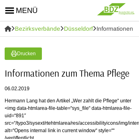
MENÜ
Bezirksverbände
Düsseldorf
Informationen 
Drucken
Informationen zum Thema Pflege
06.02.2019
Hermann Lang hat den Artikel „Wer zahlt die Pflege“ unter
<img data-htmlarea-file-table=“sys_file“ data-htmlarea-file-
uid=“891″
src=“/typo3/sysext/rtehtmlarea/res/accessibilityicons/img/intern
alt=“Opens internal link in current window“ style=““
/veröffentlicht.