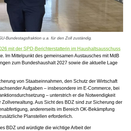
-Bundestagsfraktion u.a. für den Zoll zuständig.
2026 mit der SPD-Berichterstatterin im Haushaltsausschuss
eite. Im Mittelpunkt des gemeinsamen Austausches mit MdB
ngen zum Bundeshaushalt 2027 sowie die aktuelle Lage
Sicherung von Staatseinnahmen, den Schutz der Wirtschaft
 wachsender Aufgaben – insbesondere im E-Commerce, bei
nktionsdurchsetzung – unterstrich er die Notwendigkeit
r Zollverwaltung.
Aus Sicht des BDZ sind zur Sicherung der
enabfertigung, andererseits im Bereich OK-Bekämpfung
usätzliche Planstellen erforderlich.
des BDZ und würdigte die wichtige Arbeit der