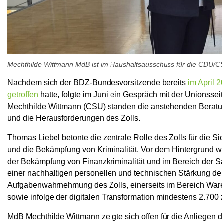
Mechthilde Wittmann MdB ist im Haushaltsausschuss für die CDU/CSU
Nachdem sich der BDZ-Bundesvorsitzende bereits
im April 
getroffen
hatte, folgte im Juni ein Gespräch mit der Unionss
Mechthilde Wittmann (CSU) standen die anstehenden Beratu
und die Herausforderungen des Zolls.
Thomas Liebel betonte die zentrale Rolle des Zolls für die 
und die Bekämpfung von Kriminalität. Vor dem Hintergrund
der Bekämpfung von Finanzkriminalität und im Bereich der Sa
einer nachhaltigen personellen und technischen Stärkung de
Aufgabenwahrnehmung des Zolls, einerseits im Bereich War
sowie infolge der digitalen Transformation mindestens 2.700 z
MdB Mechthilde Wittmann zeigte sich offen für die Anliegen 