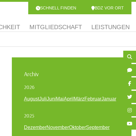
SCHNELL FINDEN
BDZ VOR ORT
CHKEIT
MITGLIEDSCHAFT
LEISTUNGEN
Archiv
2026
August
Juli
Juni
Mai
April
März
Februar
Januar
2025
Dezember
November
Oktober
September