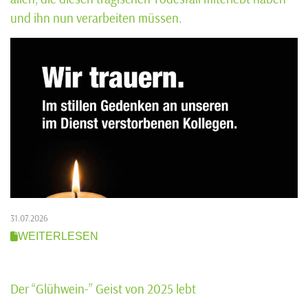
und ihn nun verarbeiten müssen.
31.07.2026
WEITERLESEN
Der “Glühwein-” Geist von 2025 lebt