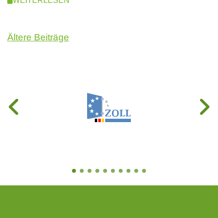
WEITERLESEN
Beitragsnavigation
Ältere Beiträge