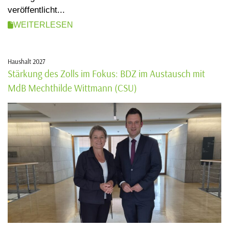
veröffentlicht...
WEITERLESEN
Haushalt 2027
Stärkung des Zolls im Fokus: BDZ im Austausch mit
MdB Mechthilde Wittmann (CSU)