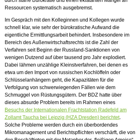
durch starre Bürokratie und einen eklatanten Mangel an
Ressourcen systematisch ausgebremst.
Im Gespräch mit den Kolleginnen und Kollegen wurde
schnell klar, wie sehr der bürokratische Aufwand die
eigentliche Ermittlungsarbeit behindert. Insbesondere im
Bereich des Außenwirtschaftsrechts ist die Zahl der
Verfahren seit Beginn der Russland-Sanktionen von
wenigen Dutzend auf über tausend pro Jahr explodiert.
Dabei lähmen unzählige Kleinstverfahren, bei denen es
etwa um den Import von russischen Kochlöffeln oder
Schlüsselanhängern geht, die Kapazitäten für die
Verfolgung von schwerwiegenden Fällen wie dem
Schmuggel von Rüstungsgütern. Der BDZ hatte über
dieses absurde Problem bereits im Rahmen eines
Besuchs der Internationalen Frachtstation Radefeld am
Zollamt Taucha bei Leipzig (HZA Dresden) berichtet
.
Solche Probleme werden durch ein überbordendes
Mikromanagement und Berichtspflichten verschärft, die von
den Beschäftigten mit der Metapher der „fleißigen Ameise“