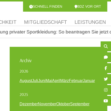
SCHNELL FINDEN
BDZ VOR ORT
CHKEIT
MITGLIEDSCHAFT
LEISTUNGEN
zung privater Sportkleidung: So beantragen Sie jetz
Archiv
2026
August
Juli
Juni
Mai
April
März
Februar
Januar
2025
Dezember
November
Oktober
September