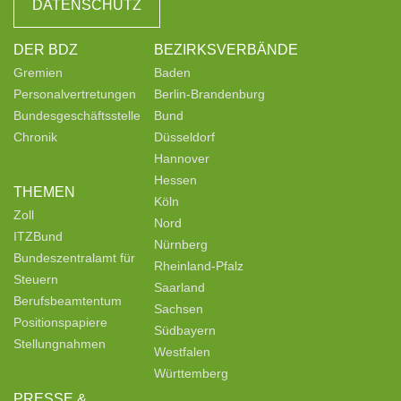
DATENSCHUTZ
DER BDZ
BEZIRKSVERBÄNDE
Gremien
Baden
Personalvertretungen
Berlin-Brandenburg
Bundesgeschäftsstelle
Bund
Chronik
Düsseldorf
Hannover
Hessen
THEMEN
Köln
Zoll
Nord
ITZBund
Nürnberg
Bundeszentralamt für
Rheinland-Pfalz
Steuern
Saarland
Berufsbeamtentum
Sachsen
Positionspapiere
Südbayern
Stellungnahmen
Westfalen
Württemberg
PRESSE &