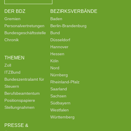
DER BDZ
BEZIRKSVERBÄNDE
Gremien
Baden
Personalvertretungen
Berlin-Brandenburg
Bundesgeschäftsstelle
Bund
Chronik
Düsseldorf
Hannover
Hessen
THEMEN
Köln
Zoll
Nord
ITZBund
Nürnberg
Bundeszentralamt für
Rheinland-Pfalz
Steuern
Saarland
Berufsbeamtentum
Sachsen
Positionspapiere
Südbayern
Stellungnahmen
Westfalen
Württemberg
PRESSE &